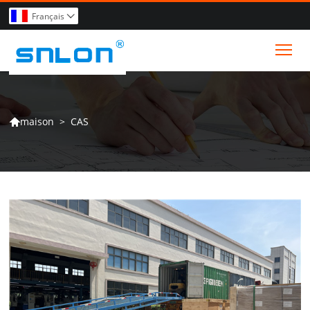
Français

Tog
>
CAS
maison
