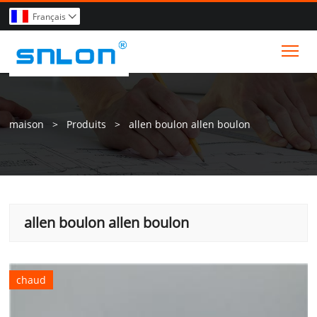
Français

Tog
maison
>
Produits
>
allen boulon allen boulon
allen boulon allen boulon
chaud