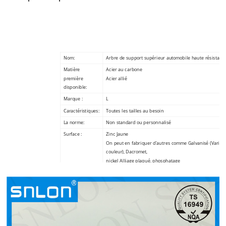
Nom:
Arbre de support supérieur automobile haute résistanc
Matière
Acier au carbone
première
Acier allié
disponible:
Marque :
L
Caractéristiques:
Toutes les tailles au besoin
La norme:
Non standard ou personnalisé
Surface :
Zinc Jaune
On peut en fabriquer d’autres comme Galvanisé (Varié 
couleur), Dacromet,
nickel Alliage plaqué, phosphatage
Traitement
trempe et trempe à haute fréquence
thermique:
Emballage:
À la demande du client
Certificat:
TS16949