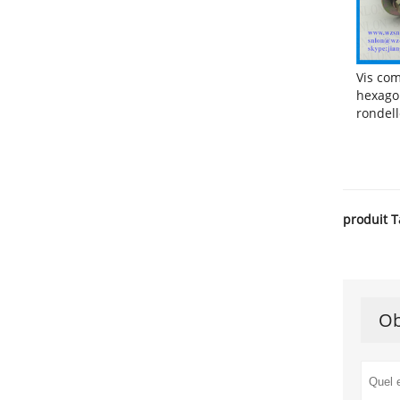
Vis com
hexago
rondell
produit T
Ob