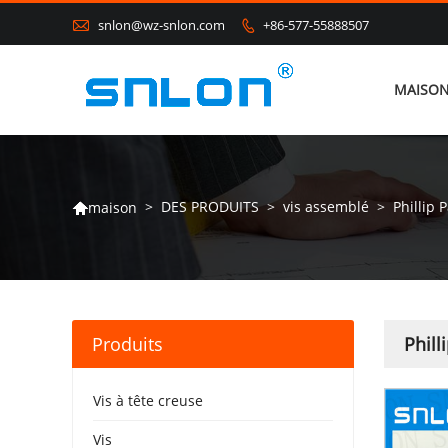

snlon@wz-snlon.com
+86-577-55888507

MAISO
>
DES PRODUITS
>
vis assemblé
>
Phillip
maison

Produits
Phil
Vis à tête creuse
Vis