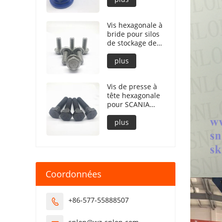
Vis hexagonale à
bride pour silos
de stockage de
grains concave
sous bride
plus
Vis de presse à
tête hexagonale
pour SCANIA
STD3870
plus
Coordonnées
+86-577-55888507
