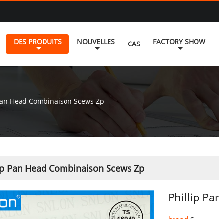
DES PRODUITS
NOUVELLES
FACTORY SHOW
N
CAS
 Pan Head Combinaison Scews Zp
lip Pan Head Combinaison Scews Zp
Phillip P
brand