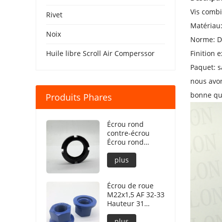
Vis combi
Rivet
Matériau:
Noix
Norme: D
Huile libre Scroll Air Comperssor
Finition 
Paquet: s
nous avon
bonne qua
Produits Phares
Écrou rond
contre-écrou
Écrou rond
contre-écrou
DIN981
plus
Écrou de roue
M22x1,5 AF 32-33
Hauteur 31
Revêtement PTFE
240h NSS
plus