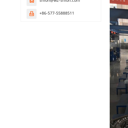
snlon@wz-snlon.com

+86-577-55888511
