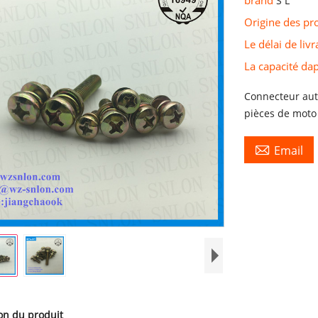
S L
Origine des pr
Le délai de liv
La capacité d
Connecteur aut
pièces de moto 

Email
on du produit